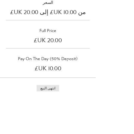
السعر
من ‏10.00 UK£ إلى ‏20.00 UK£
Full Price
Pay On The Day (50% Deposit)
انتهى البيع
نوع التذكرة
Thursday 13th April 2023
مزيد من المعلومات
السعر