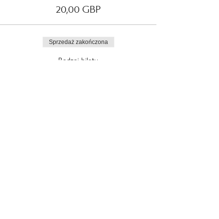
20,00 GBP
Sprzedaż zakończona
Rodzaj biletu
17th August 2021
Więcej informacji
Cena
20,00 GBP
Sprzedaż zakończona
Rodzaj biletu
18th August 2021
Więcej informacji