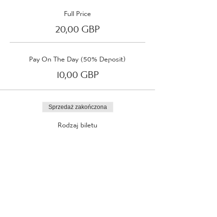
Full Price
20,00 GBP
Pay On The Day (50% Deposit)
10,00 GBP
Sprzedaż zakończona
Rodzaj biletu
Thursday 1st June 2023
Więcej informacji
Cena
Od 10,00 GBP do 20,00 GBP