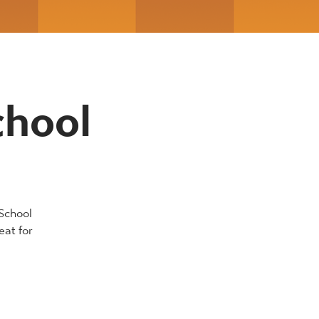
hool
School
eat for