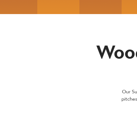
Wood
Our Su
pitches