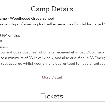
Camp Details
Camp - Woodhouse Grove School
even days of amazing football experiences for children aged 5 - 1
3 PM on the:
st
ember
by our in-house coaches, who have received ehanced DBS checks
d to a minimum of FA Level 2 or 3, and also qualified in FA Eme
rest assured whilst your child is guarenteed to have a fantastic
More Detail
Tickets