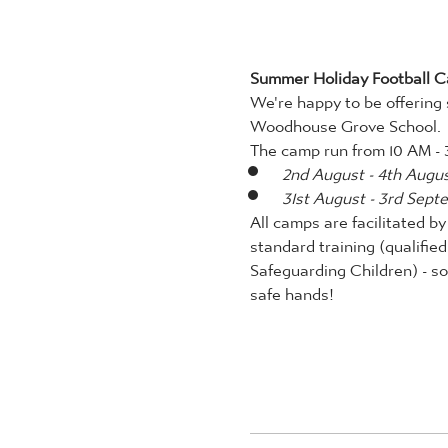
Summer Holiday Football 
We're happy to be offering s
Woodhouse Grove School. 
The camp run from 10 AM - 
2nd August - 4th Augu
31st August - 3rd Sept
All camps are facilitated 
standard training (qualifie
Safeguarding Children) - so 
safe hands!