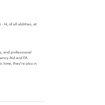
4, of all abilities, at 
, and professional 
rgency Aid and FA 
 time, they're also in 